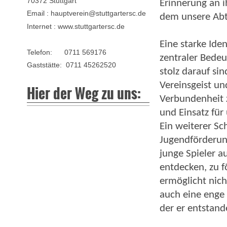
70372 Stuttgart
Erinnerung an i
Email : hauptverein@stuttgartersc.de
dem unsere Abt
Internet : www.stuttgartersc.de
Eine starke Ide
Telefon: 0711 569176
zentraler Bedeu
Gaststätte: 0711 45262520
stolz darauf sin
Vereinsgeist un
Hier der Weg zu uns:
Verbundenheit z
und Einsatz für
Ein weiterer Sc
Jugendförderun
junge Spieler a
entdecken, zu f
ermöglicht nich
auch eine enge
der er entstande