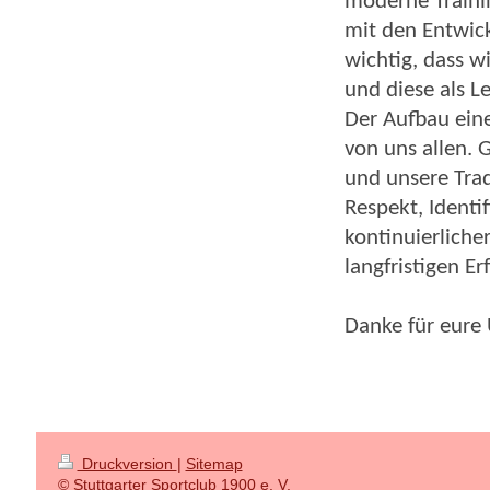
moderne Traini
mit den Entwick
wichtig, dass w
und diese als 
Der Aufbau eine
von uns allen.
und unsere Trad
Respekt, Identi
kontinuierliche
langfristigen E
Danke für eure
Druckversion
|
Sitemap
© Stuttgarter Sportclub 1900 e. V.