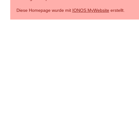
Diese Homepage wurde mit
IONOS MyWebsite
erstellt.