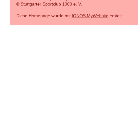
© Stuttgarter Sportclub 1900 e. V.
Diese Homepage wurde mit
IONOS MyWebsite
erstellt.