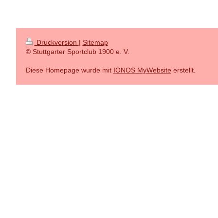
Druckversion
|
Sitemap
© Stuttgarter Sportclub 1900 e. V.
Diese Homepage wurde mit
IONOS MyWebsite
erstellt.