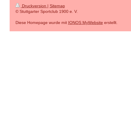
Druckversion
|
Sitemap
© Stuttgarter Sportclub 1900 e. V.
Diese Homepage wurde mit
IONOS MyWebsite
erstellt.