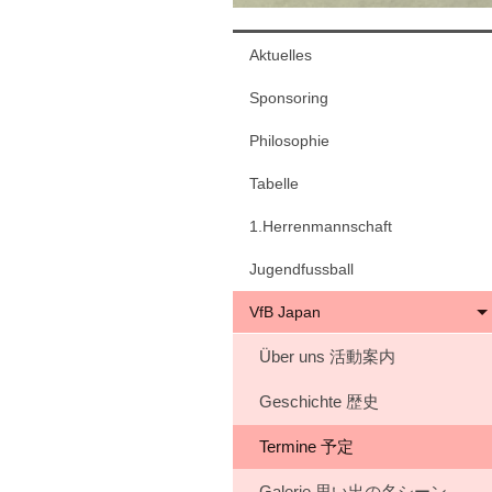
Aktuelles
Sponsoring
Philosophie
Tabelle
1.Herrenmannschaft
Jugendfussball
VfB Japan
Über uns 活動案内
Geschichte 歴史
Termine 予定
Galerie 思い出の名シーン