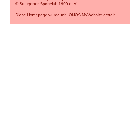
© Stuttgarter Sportclub 1900 e. V.
Diese Homepage wurde mit
IONOS MyWebsite
erstellt.